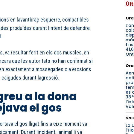
Úl
Ora
 lesions en lavantbraç esquerre, compatibles
L’o
es produïdes durant lintent de defendre
cal
dis
.
màx
fins
41,6
s, va resultar ferit en els dos muscles, en
Ont
encara que les autoritats no han confirmat si
Ora
en exactament a mossegades o a erosions
Ae
caigudes durant lagressió.
act
gro
tem
greu a la dona
es d
38 
l’in
java el gos
Val
Sal
rtava el gos lligat fins a eixe moment va
La 
l’Ho
icament. Durant lincident, lanimal li va