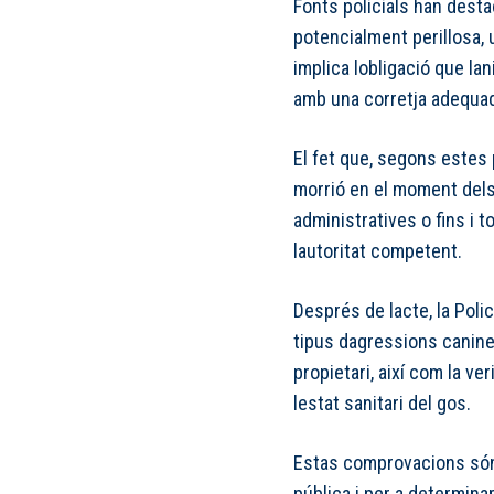
Fonts policials han desta
potencialment perillosa, 
implica lobligació que la
amb una corretja adequad
El fet que, segons estes 
morrió en el moment dels
administratives o fins i t
lautoritat competent.
Després de lacte, la Polic
tipus dagressions canines,
propietari, així com la ve
lestat sanitari del gos.
Estas comprovacions són b
pública i per a determina