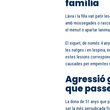
família
Làvia i la filla van patir
amb mossegades o rascad
el menut o apartar lanimal
El xiquet, de només 4 any
les natges i en lespina, 
estes lesions correspon
causades per empentes i 
Agressió 
que passe
La dona de 51 anys que po
ser la més perjudicada fís