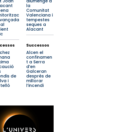
t Joan
diumenge a
lacant
la
rena
Comunitat
itoritzac
Valenciana i
avançada
tempestes
 al
seques a
ient
Alacant
ic
cessos
Successos
chez
Alcen el
mana
confinamen
xima
t a Serra
caució
d’en
s
Galceran
endis de
després de
lva i
millorar
telló
l’incendi