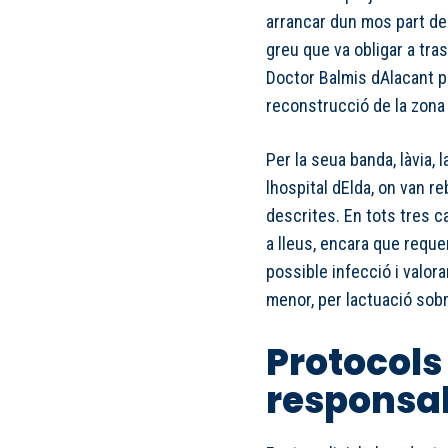
arrancar dun mos part de 
greu que va obligar a tra
Doctor Balmis dAlacant pe
reconstrucció de la zona
Per la seua banda, làvia, l
lhospital dElda, on van r
descrites. En tots tres c
a lleus, encara que requ
possible infecció i valora
menor, per lactuació sob
Protocols 
responsab