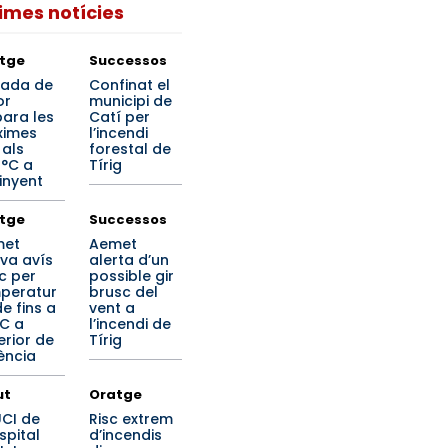
times notícies
tge
Successos
nada de
Confinat el
or
municipi de
para les
Catí per
imes
l’incendi
 als
forestal de
 °C a
Tírig
inyent
tge
Successos
met
Aemet
iva avís
alerta d’un
c per
possible gir
peratur
brusc del
e fins a
vent a
°C a
l’incendi de
terior de
Tírig
ència
ut
Oratge
UCI de
Risc extrem
spital
d’incendis