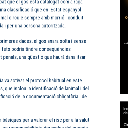
cat que el gos està catalogat com a raça
una classificació que en lEstat espanyol
nimal circule sempre amb morrió i conduït
a i per una persona autoritzada.
primeres dades, el gos anara solta i sense
 fets podria tindre conseqüències
ot penals, una qüestió que haurà danalitzar
ia va activar el protocol habitual en este
 que inclou la identificació de lanimal i del
rificació de la documentació obligatòria i de
àsiques per a valorar el risc per a la salut
r les responsabilitats derivades del succés.