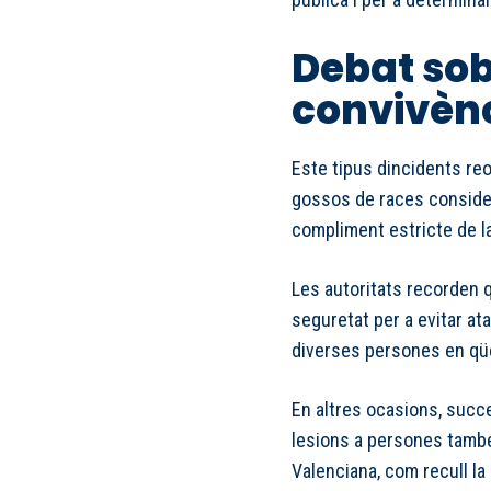
Debat sob
convivènc
Este tipus dincidents re
gossos de races consider
compliment estricte de l
Les autoritats recorden 
seguretat per a evitar a
diverses persones en qü
En altres ocasions, succ
lesions a persones també
Valenciana, com recull l