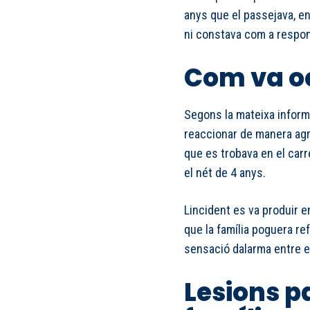
anys que el passejava, en
ni constava com a respon
Com va oc
Segons la mateixa inform
reaccionar de manera agre
que es trobava en el carre
el nét de 4 anys.
Lincident es va produir en
que la família poguera re
sensació dalarma entre e
Lesions pa