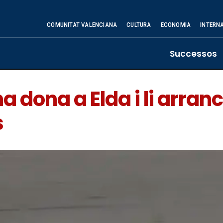
COMUNITAT VALENCIANA
CULTURA
ECONOMIA
INTERN
Successos
dona a Elda i li arranca
s