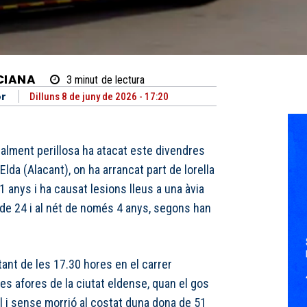
CIANA
3
minut
de lectura
or
Dilluns 8 de juny de 2026 - 17:20
alment perillosa ha atacat este divendres
Elda (Alacant), on ha arrancat part de lorella
 anys i ha causat lesions lleus a una àvia
a de 24 i al nét de només 4 anys, segons han
tant de les 17.30 hores en el carrer
les afores de la ciutat eldense, quan el gos
i sense morrió al costat duna dona de 51