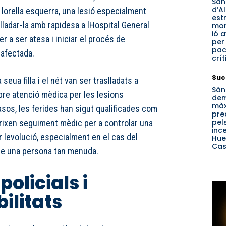
San
d’A
lorella esquerra, una lesió especialment
est
slladar-la amb rapidesa a lHospital General
mon
ió 
r a ser atesa i iniciar el procés de
per
pac
 afectada.
crít
Suc
a seua filla i el nét van ser traslladats a
Sán
ebre atenció mèdica per les lesions
de
mà
asos, les ferides han sigut qualificades com
pre
pel
erixen seguiment mèdic per a controlar una
inc
r levolució, especialment en el cas del
Hue
Cas
re una persona tan menuda.
policials i
ilitats