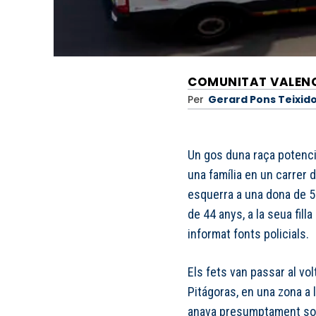
COMUNITAT VALEN
Per
Gerard Pons Teixid
Un gos duna raça potenci
una família en un carrer d
esquerra a una dona de 51
de 44 anys, a la seua fill
informat fonts policials.
Els fets van passar al vol
Pitágoras, en una zona a 
anava presumptament sol 