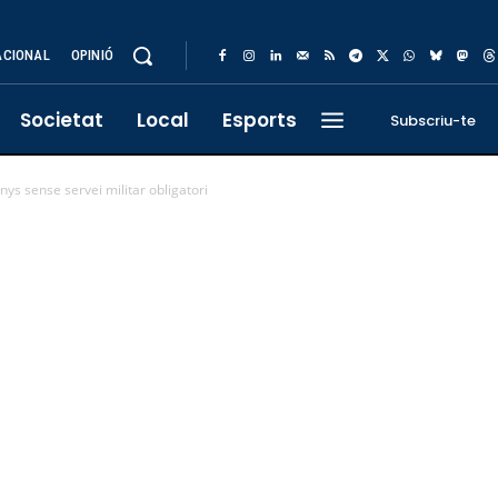
ACIONAL
OPINIÓ
Societat
Local
Esports
Subscriu-te
anys sense servei militar obligatori