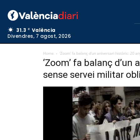
31.3
València
C
Divendres, 7 agost, 2026
Home
‘Zoom’ fa balanç d’un aniversari històric: 20 an
‘Zoom’ fa balanç d’un a
sense servei militar obl