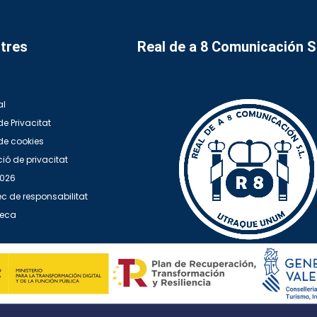
tres
Real de a 8 Comunicación 
al
de Privacitat
 de cookies
ió de privacitat
2026
c de responsabilitat
teca