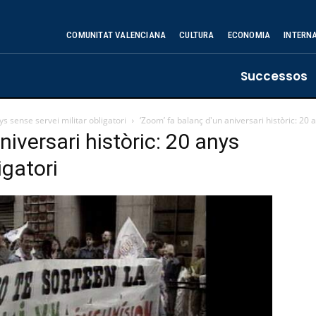
COMUNITAT VALENCIANA
CULTURA
ECONOMIA
INTERN
Successos
ys sense servei militar obligatori
‘Zoom’ fa balanç d'un aniversari històric: 20 
niversari històric: 20 anys
igatori