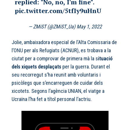
replied: "No, no, I'm fine".
pic.twitter.com/5tfIy9uHnU
— ZMiST (@ZMiST_Ua)
May 1, 2022
Jolie, ambaixadora especial de l’Alta Comissaria de
l’ONU per als Refugiats (ACNUR), es trobava a la
ciutat per a comprovar de primera mà la s
ituació
dels xiquets desplaçats
per la guerra. Durant el
seu recorregut s’ha reunit amb voluntaris i
psicòlegs que s’encarreguen de cuidar dels
xicotets. Segons l’agència UNIAN, el viatge a
Ucraïna l’ha fet a títol personal l’actriu.