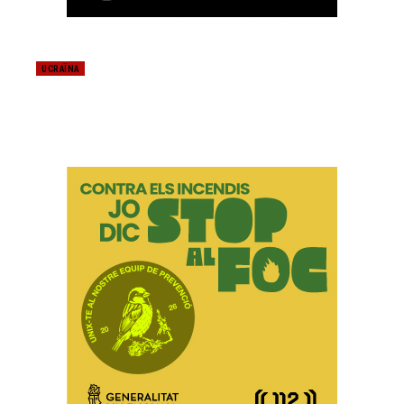
UCRAÏNA