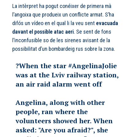
La intèrpret ha pogut conéixer de primera mà
l’angoixa que produeix un conflicte armat. S’ha
difós un vídeo en el qual li la veu sent
evacuada
davant el possible atac aeri
. Se sent de fons
l’inconfusible so de les sirenes avisant de la
possibilitat d’un bombardeig rus sobre la zona.
?When the star
#AngelinaJolie
was at the Lviv railway station,
an air raid alarm went off
Angelina, along with other
people, ran where the
volunteers showed her. When
asked: "Are you afraid?", she