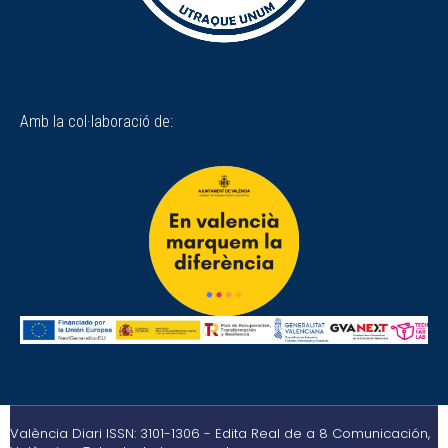
Amb la col·laboració de:
València Diari ISSN: 3101-1306 - Edita Real de a 8 Comunicación,