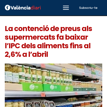
Subscriu-te
La contenció de preus als
supermercats fa baixar
l’IPC dels aliments fins al
2,6% a l’abril