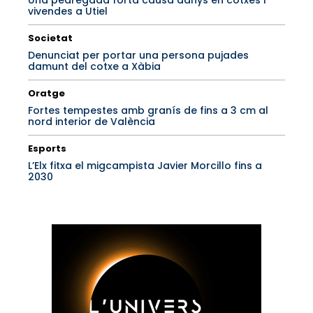
Una pedregada forta causa danys en cotxes i
vivendes a Utiel
Societat
Denunciat per portar una persona pujades
damunt del cotxe a Xàbia
Oratge
Fortes tempestes amb granís de fins a 3 cm al
nord interior de València
Esports
L’Elx fitxa el migcampista Javier Morcillo fins a
2030