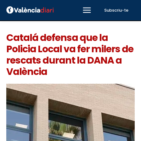
Subscriu-te
Catalá defensa que la
Policia Local va fer milers de
rescats durant la DANA a
València