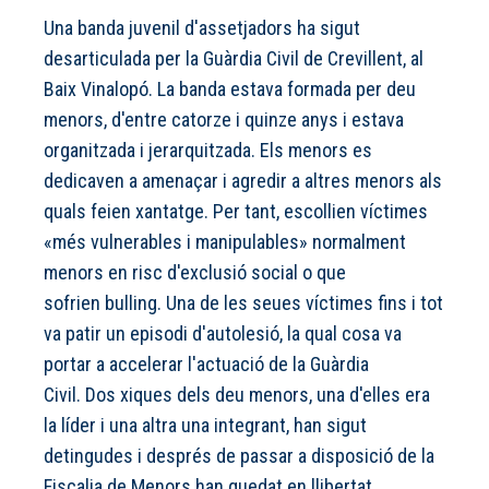
Una banda juvenil d'assetjadors ha sigut
desarticulada per la Guàrdia Civil de Crevillent, al
Baix Vinalopó. La banda estava formada per deu
menors, d'entre catorze i quinze anys i estava
organitzada i jerarquitzada. Els menors es
dedicaven a amenaçar i agredir a altres menors als
quals feien xantatge. Per tant, escollien víctimes
«més vulnerables i manipulables» normalment
menors en risc d'exclusió social o que
sofrien bulling. Una de les seues víctimes fins i tot
va patir un episodi d'autolesió, la qual cosa va
portar a accelerar l'actuació de la Guàrdia
Civil. Dos xiques dels deu menors, una d'elles era
la líder i una altra una integrant, han sigut
detingudes i després de passar a disposició de la
Fiscalia de Menors han quedat en llibertat