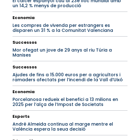
El calcer espanyol cau al 23é lloc mundial amb
un 14,2 % menys de producció
Economia
Les compres de vivenda per estrangers es
disparen un 31 % a la Comunitat Valenciana
Successos
Mor ofegat un jove de 29 anys al riu Túria a
Manises
Successos
Ajudes de fins a 15.000 euros per a agricultors i
ramaders afectats per l’incendi de la Vall d’Uixó
Economia
Porcelanosa redueix el benefici a 13 milions en
2025 per l’alça de l’Impost de Societats
Esports
André Almeida continua al marge mentre el
València espera la seua decisió