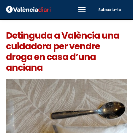
Subscriu-te
Detinguda a València una
cuidadora per vendre
droga en casa d’una
anciana