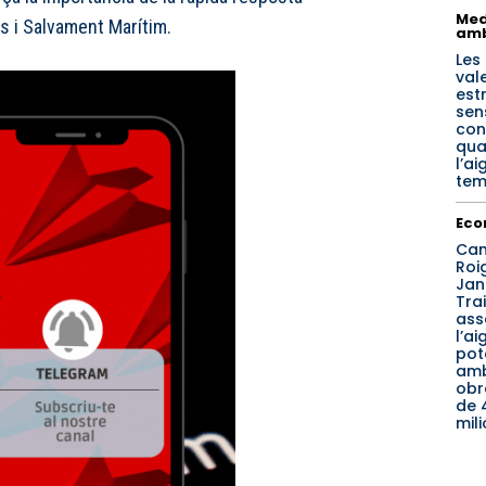
Med
 i Salvament Marítim.
amb
Les
val
est
sen
con
qua
l’a
tem
Eco
Can
Roig
Jan
Tra
ass
l’ai
pot
am
obr
de 
mil