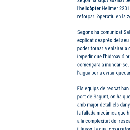
segon ha sigut auxiliat p
l’
helicòpter
Helimer 220 i
reforçar l’operatiu en la 
Segons ha comunicat Sal
explicat després del seu
poder tornar a enlairar a 
impedir que l’hidroavió p
començara a inundar-se, l
l’aigua per a evitar quedar
Els equips de rescat han 
port de Sagunt, on ha que
amb major detall els danys
la fallada mecànica que ha
a la complexitat del resc
il·lesos, la qual cosa ref