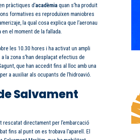
 en pràctiques d’
acadèmia
quan s’ha produït
sions formatives es reproduïxen maniobres
amerizaje, la qual cosa explica que l’aeronau
a en el moment de la fallada.
obre les 10.30 hores i ha activat un ampli
s a la zona s’han desplaçat efectius de
agunt, que han accedit fins al lloc amb una
er a auxiliar als ocupants de l’hidroavió.
 de Salvament
t rescatat directament per l’embarcació
at fins al punt on es trobava l’aparell. El