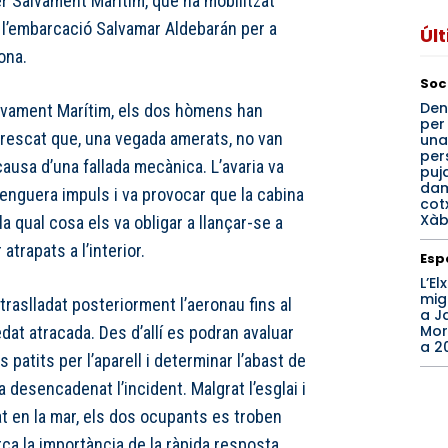
er Salvament Marítim, que ha mobilitzat
 l’embarcació Salvamar Aldebarán per a
Úl
zona.
Soc
Den
vament Marítim, els dos hòmens han
per
 rescat que, una vegada amerats, no van
una
per
causa d’una fallada mecànica. L’avaria va
puj
dam
renguera impuls i va provocar que la cabina
cot
Xàb
a qual cosa els va obligar a llançar-se a
 atrapats a l’interior.
Esp
L’El
mig
traslladat posteriorment l’aeronau fins al
a J
Morc
dat atracada. Des d’allí es podran avaluar
a 2
 patits per l’aparell i determinar l’abast de
 desencadenat l’incident. Malgrat l’esglai i
at en la mar, els dos ocupants es troben
orça la importància de la ràpida resposta