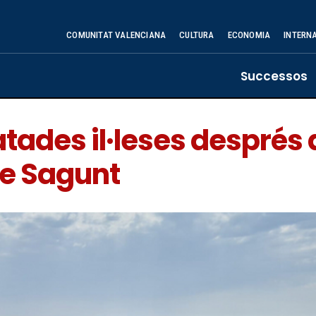
COMUNITAT VALENCIANA
CULTURA
ECONOMIA
INTERN
Successos
ades il·leses després 
de Sagunt