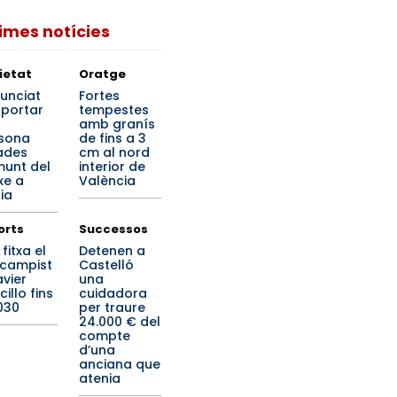
times notícies
ietat
Oratge
unciat
Fortes
 portar
tempestes
amb granís
sona
de fins a 3
ades
cm al nord
unt del
interior de
xe a
València
ia
orts
Successos
x fitxa el
Detenen a
campist
Castelló
avier
una
illo fins
cuidadora
030
per traure
24.000 € del
compte
d’una
anciana que
atenia