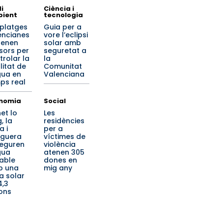
i
Ciència i
ient
tecnologia
 platges
Guia per a
encianes
vore l’eclipsi
renen
solar amb
sors per
seguretat a
trolar la
la
litat de
Comunitat
igua en
Valenciana
ps real
nomia
Social
et lo
Les
, la
residències
a i
per a
iguera
víctimes de
eguren
violència
gua
atenen 305
able
dones en
b una
mig any
a solar
4,3
ions