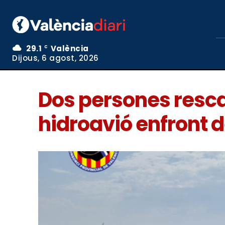
29.1
València
C
Dijous, 6 agost, 2026
Dos persones rescat
hidroavió enfront 