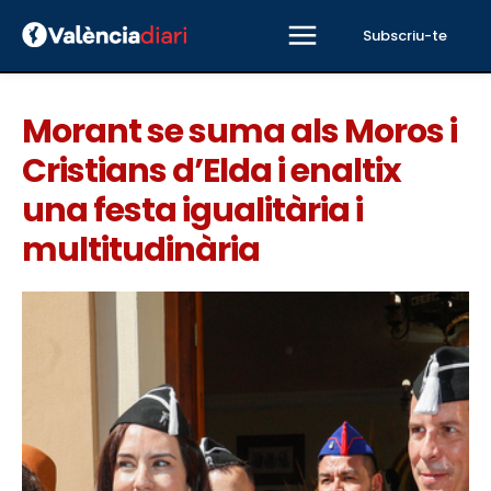
Subscriu-te
Morant se suma als Moros i
Cristians d’Elda i enaltix
una festa igualitària i
multitudinària