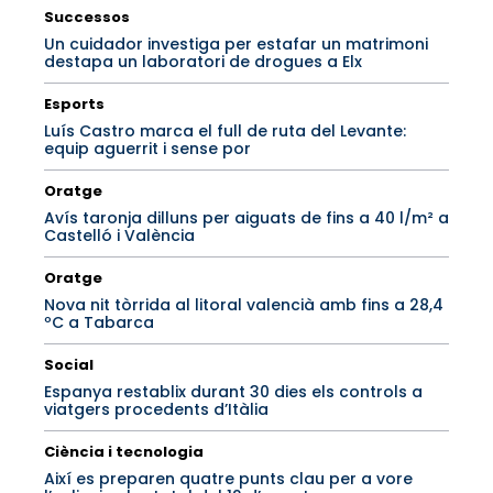
Successos
Un cuidador investiga per estafar un matrimoni
destapa un laboratori de drogues a Elx
Esports
Luís Castro marca el full de ruta del Levante:
equip aguerrit i sense por
Oratge
Avís taronja dilluns per aiguats de fins a 40 l/m² a
Castelló i València
Oratge
Nova nit tòrrida al litoral valencià amb fins a 28,4
ºC a Tabarca
Social
Espanya restablix durant 30 dies els controls a
viatgers procedents d’Itàlia
Ciència i tecnologia
Així es preparen quatre punts clau per a vore