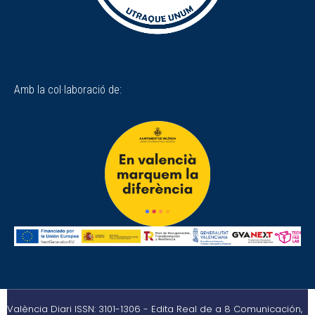
Amb la col·laboració de:
València Diari ISSN: 3101-1306 - Edita Real de a 8 Comunicación,