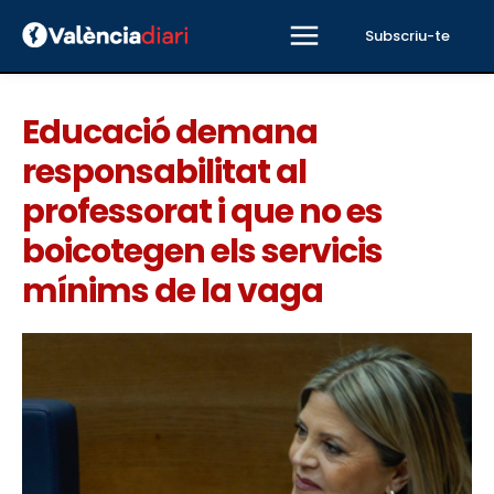
Subscriu-te
Educació demana
responsabilitat al
professorat i que no es
boicotegen els servicis
mínims de la vaga