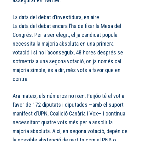
assegurat en Twitter.
La data del debat d’investidura, enlaire
La data del debat encara l’ha de fixar la Mesa del
Congrés. Per a ser elegit, el ja candidat popular
necessita la majoria absoluta en una primera
votació i si no l’aconseguix, 48 hores després se
sotmetria a una segona votació, on ja només cal
majoria simple, és a dir, més vots a favor que en
contra.
Ara mateix, els números no ixen. Feijóo té el vot a
favor de 172 diputats i diputades —amb el suport
manifest d’UPN, Coalició Canària i Vox— i continua
necessitant quatre vots més per a assolir la
majoria absoluta. Així, en segona votació, depén de
la possible abstenció de partits com el PNB o