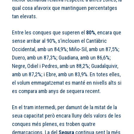
qual cosa afavorix que mantinguen percentatges
tan elevats.
Entre les conques que superen el
80%
, encara que
sense arribar al 90%, s’inclouen el Cantàbric
Occidental, amb un 84,9%; Miño-Sil, amb un 87,5%;
Duero, amb un 87,3%; Guadiana, amb un 86,6%;
Negre, Odiel i Pedres, amb un 88,2%; Guadalquivir,
amb un 87,2%; i Ebre, amb un 83,9%. En totes elles,
el volum emmagatzemat es manté en nivells alts si
es compara amb anys de sequera recent.
En el tram intermedi, per damunt de la mitat de la
seua capacitat però encara lluny dels valors de les
conques més plenes, es troben quatre
demarcacions. La del
Segura
continua sent la més