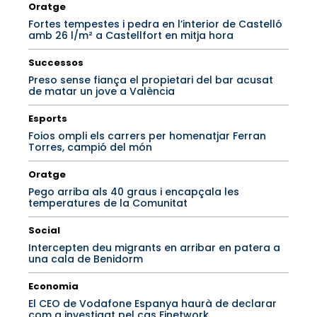
Oratge
Fortes tempestes i pedra en l’interior de Castelló
amb 26 l/m² a Castellfort en mitja hora
Successos
Preso sense fiança el propietari del bar acusat
de matar un jove a València
Esports
Foios ompli els carrers per homenatjar Ferran
Torres, campió del món
Oratge
Pego arriba als 40 graus i encapçala les
temperatures de la Comunitat
Social
Intercepten deu migrants en arribar en patera a
una cala de Benidorm
Economia
El CEO de Vodafone Espanya haurà de declarar
com a investigat pel cas Finetwork