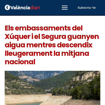
Subscriu-te
Els embassaments del
Xúquer i el Segura guanyen
aigua mentres descendix
lleugerament la mitjana
nacional