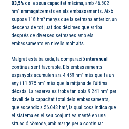
83,5%
de la seua capacitat màxima, amb 46.802
hm³ emmagatzemats en els embassaments. Això
suposa 118 hm³ menys que la setmana anterior, un
descens de tot just dos dècimes que arriba
després de diverses setmanes amb els
embassaments en nivells molt alts.
Malgrat esta baixada, la comparació
interanual
continua sent favorable. Els embassaments
espanyols acumulen ara 4.459 hm³ més que fa un
any i 11.875 hm³ més que la mitjana de l’última
dècada. La reserva es troba tan sols 9.241 hm³ per
davall de la capacitat total dels embassaments,
que ascendix a 56.043 hm³, la qual cosa indica que
el sistema en el seu conjunt es manté en una
situació còmoda, amb marge per a continuar