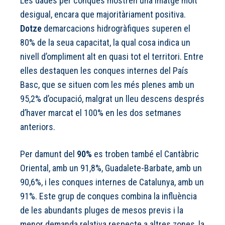
Les dades per conques mostren una imatge molt
desigual, encara que majoritàriament positiva.
Dotze
demarcacions hidrogràfiques superen el
80% de la seua capacitat, la qual cosa indica un
nivell d’ompliment alt en quasi tot el territori. Entre
elles destaquen les conques internes del País
Basc, que se situen com les més plenes amb un
95,2% d’ocupació, malgrat un lleu descens després
d’haver marcat el 100% en les dos setmanes
anteriors.
Per damunt del
90%
es troben també el Cantàbric
Oriental, amb un 91,8%, Guadalete-Barbate, amb un
90,6%, i les conques internes de Catalunya, amb un
91%. Este grup de conques combina la influència
de les abundants pluges de mesos previs i la
menor demanda relativa respecte a altres zones, la