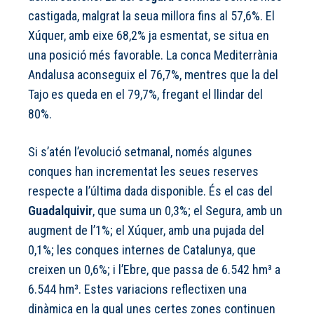
castigada, malgrat la seua millora fins al 57,6%. El
Xúquer, amb eixe 68,2% ja esmentat, se situa en
una posició més favorable. La conca Mediterrània
Andalusa aconseguix el 76,7%, mentres que la del
Tajo es queda en el 79,7%, fregant el llindar del
80%.
Si s’atén l’evolució setmanal, només algunes
conques han incrementat les seues reserves
respecte a l’última dada disponible. És el cas del
Guadalquivir
, que suma un 0,3%; el Segura, amb un
augment de l’1%; el Xúquer, amb una pujada del
0,1%; les conques internes de Catalunya, que
creixen un 0,6%; i l’Ebre, que passa de 6.542 hm³ a
6.544 hm³. Estes variacions reflectixen una
dinàmica en la qual unes certes zones continuen