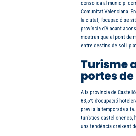
consolida al municipi com
Comunitat Valenciana. En
la ciutat, l’ocupació se s
província d’Alacant acon
mostren que el pont de m
entre destins de sol i pla
Turisme a 
portes de 
A la província de Castell
83,5% d’ocupació hotelera
previ a la temporada alta
turístics castellonencs,
una tendència creixent d