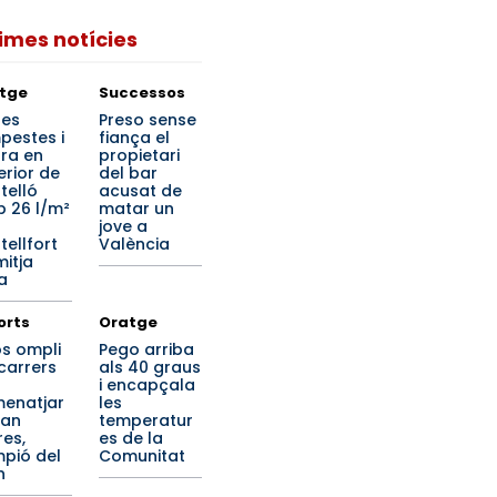
times notícies
tge
Successos
tes
Preso sense
pestes i
fiança el
ra en
propietari
terior de
del bar
telló
acusat de
 26 l/m²
matar un
jove a
tellfort
València
mitja
a
orts
Oratge
os ompli
Pego arriba
 carrers
als 40 graus
i encapçala
enatjar
les
ran
temperatur
res,
es de la
pió del
Comunitat
n