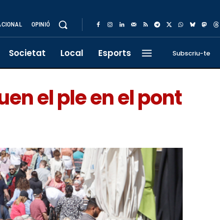
ACIONAL
OPINIÓ
Societat
Local
Esports
Subscriu-te
en el ple en el pont