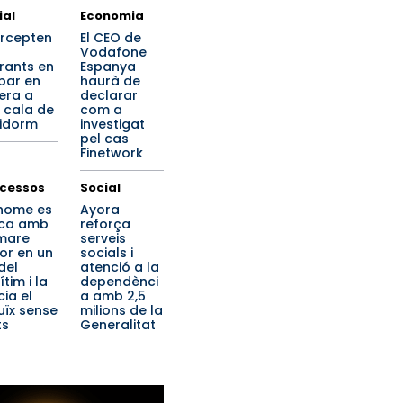
ial
Economia
ercepten
El CEO de
Vodafone
rants en
Espanya
ibar en
haurà de
era a
declarar
 cala de
com a
idorm
investigat
pel cas
Finetwork
cessos
Social
home es
Ayora
ca amb
reforça
mare
serveis
or en un
socials i
del
atenció a la
tim i la
dependènci
cia el
a amb 2,5
uïx sense
milions de la
ts
Generalitat