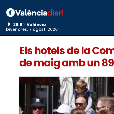
28.9
València
C
Divendres, 7 agost, 2026
Els hotels de la Co
de maig amb un 89