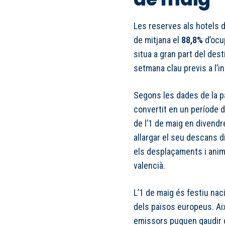
Les reserves als hotels 
de mitjana el
88,8%
d’ocup
situa a gran part del dest
setmana clau previs a l’in
Segons les dades de la p
convertit en un període d
de l’1 de maig en divend
allargar el seu descans d
els desplaçaments i anima l
valencià.
L’1 de maig és festiu nac
dels països europeus. Ai
emissors puguen gaudir d’