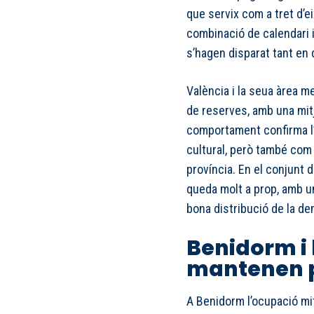
que servix com a tret d’e
combinació de calendari i
s’hagen disparat tant en
València i la seua àrea m
de reserves, amb una mit
comportament confirma l’e
cultural, però també com 
província. En el conjunt d
queda molt a prop, amb un
bona distribució de la de
Benidorm i 
mantenen p
A Benidorm l’ocupació mi