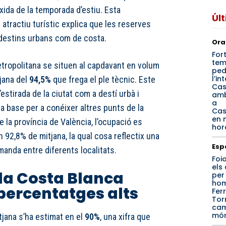
ixida de la temporada d’estiu. Esta
Úl
 atractiu turístic explica que les reserves
 destins urbans com de costa.
Ora
For
tem
etropolitana se situen al capdavant en volum
ped
l’in
jana del
94,5%
que frega el ple tècnic. Este
Cas
stirada de la ciutat com a destí urbà i
amb
a
a base per a conéixer altres punts de la
Cas
en 
e la província de València, l’ocupació es
hor
 92,8% de mitjana, la qual cosa reflectix una
Esp
manda entre diferents localitats.
Foi
els
la Costa Blanca
per
hom
ercentatges alts
Fer
Tor
cam
mó
tjana s’ha estimat en el
90%
, una xifra que