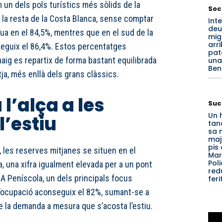
 un dels pols turístics més sòlids de la
Soc
 la resta de la Costa Blanca, sense comptar
Int
deu
itua en el 84,5%, mentres que en el sud de la
mig
arr
seguix el 86,4%. Estos percentatges
pat
aig es repartix de forma bastant equilibrada
una
Ben
tja, més enllà dels grans clàssics.
l’alça a les
Suc
Un 
l’estiu
tan
sa 
maj
pis 
ó, les reserves mitjanes se situen en el
Marí
Poli
, una xifra igualment elevada per a un pont
red
. A Peníscola, un dels principals focus
feri
 l’ocupació aconseguix el 82%, sumant-se a
e la demanda a mesura que s’acosta l’estiu.