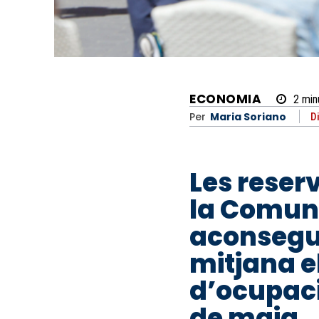
ECONOMIA
2
min
Per
Maria Soriano
D
Les reserv
la Comun
aconsegu
mitjana e
d’ocupaci
de maig