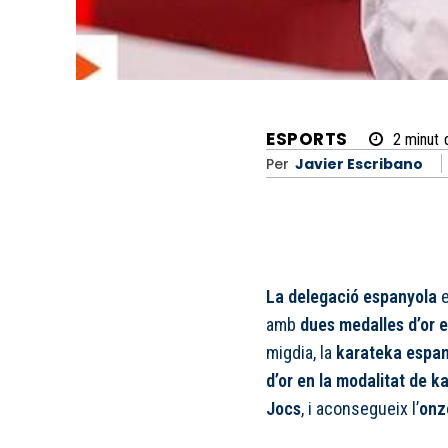
ESPORTS
2
minut
Per
Javier Escribano
La delegació espanyola
amb
dues medalles d’or 
migdia, la
karateka espa
d’or en la modalitat de k
Jocs
, i aconsegueix l’
onz