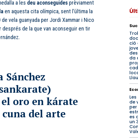
dalla a les
deu aconseguides
prèviament
Úl
la
en aquesta cita olímpica, sent l’última la
 de vela guanyada per Jordi Xammar i Nico
Suc
or després de la que van aconseguir en tir
Tro
ernández.
do
ció 
jov
des
da 
pro
cad
loca
a Sánchez
Llau
sankarate
)
Eco
Les
 el oro en kárate
de 
per
 cuna del arte
est
es 
un 3
Com
Val