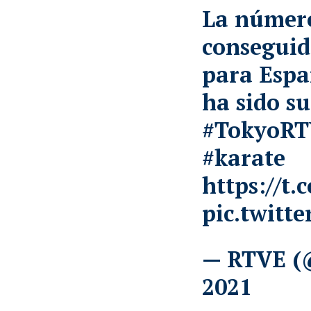
La númer
conseguid
para Espa
ha sido su
#TokyoR
#karate
https://t
pic.twitt
— RTVE (
2021