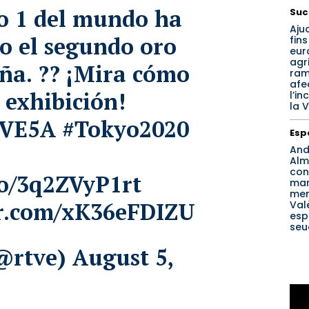
o 1 del mundo ha
Suc
Aju
o el segundo oro
fins
eur
agri
ña. ?? ¡Mira cómo
ram
afe
 exhibición!
l’in
la V
TVE5A
#Tokyo2020
Esp
And
Alm
con
.co/3q2ZVyP1rt
ma
men
er.com/xK36eFDIZU
Val
esp
seu
@rtve)
August 5,