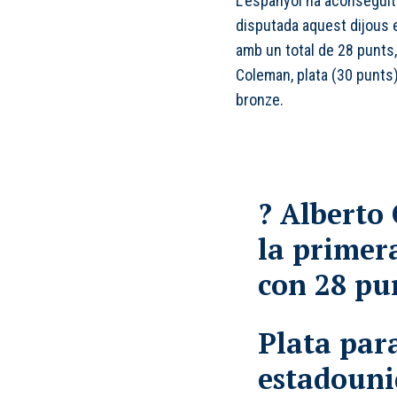
L’espanyol ha aconseguit
disputada aquest dijous 
amb un total de 28 punts,
Coleman, plata (30 punts)
bronze.
? Alberto 
la primer
con 28 pu
Plata para
estadoun