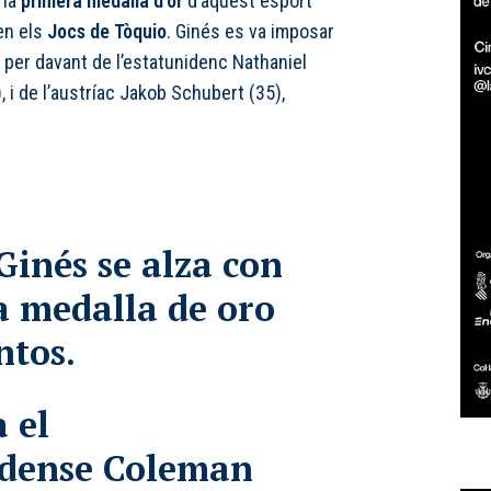
 la
primera medalla d’or
d’aquest esport
en els
Jocs de Tòquio
. Ginés es va imposar
 per davant de l’estatunidenc Nathaniel
, i de l’austríac Jakob Schubert (35),
Ginés se alza con
a medalla de oro
ntos.
 el
idense Coleman