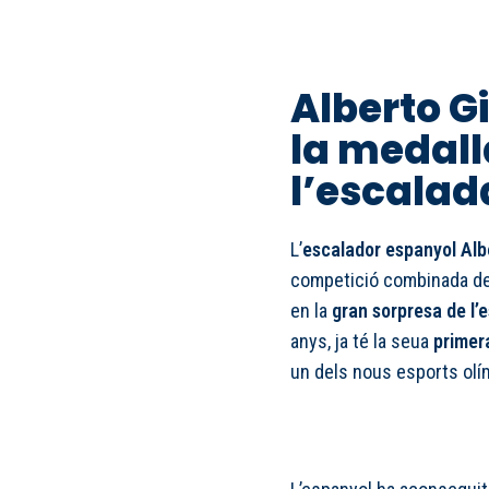
Alberto G
la medall
l’escalad
L’
escalador espanyol Alb
competició combinada d
en la
gran sorpresa de l’
anys, ja té la seua
primer
un dels nous esports olím