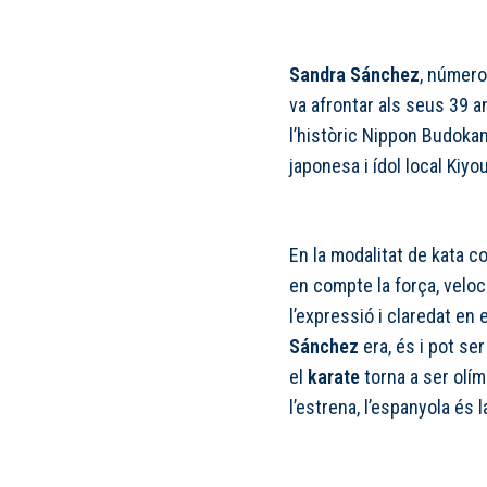
Sandra Sánchez
, número
va afrontar als seus 39 a
l’històric Nippon Budokan
japonesa i ídol local Kiyo
En la modalitat de kata c
en compte la força, veloci
l’expressió i claredat en 
Sánchez
era, és i pot ser
el
karate
torna a ser olí
l’estrena, l’espanyola és l