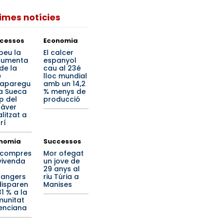
times notícies
cessos
Economia
beu la
El calcer
cumenta
espanyol
de la
cau al 23é
e
lloc mundial
aparegu
amb un 14,2
a Sueca
% menys de
p del
producció
àver
litzat a
rí
nomia
Successos
 compres
Mor ofegat
vivenda
un jove de
29 anys al
rangers
riu Túria a
disparen
Manises
1 % a la
unitat
enciana