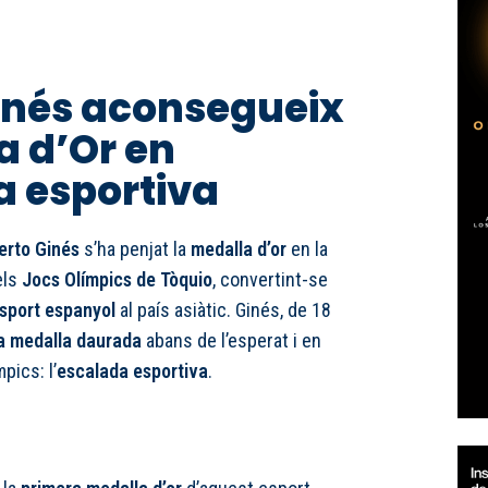
inés aconsegueix
a d’Or en
a esportiva
erto Ginés
s’ha penjat la
medalla d’or
en la
els
Jocs Olímpics de Tòquio
, convertint-se
esport espanyol
al país asiàtic. Ginés, de 18
a medalla daurada
abans de l’esperat i en
pics: l’
escalada esportiva
.