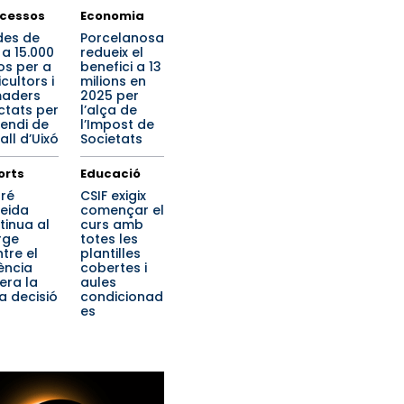
cessos
Economia
des de
Porcelanosa
 a 15.000
redueix el
os per a
benefici a 13
cultors i
milions en
aders
2025 per
ctats per
l’alça de
cendi de
l’Impost de
all d’Uixó
Societats
orts
Educació
ré
CSIF exigix
eida
començar el
tinua al
curs amb
rge
totes les
tre el
plantilles
ència
cobertes i
era la
aules
a decisió
condicionad
es