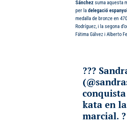
Sánchez
suma aquesta me
per la
delegació espanyo
medalla de bronze en 470
Rodríguez, i la segona d’
Fátima Gálvez i Alberto F
??? Sandr
(
@sandra
conquista
kata en la
marcial. ?