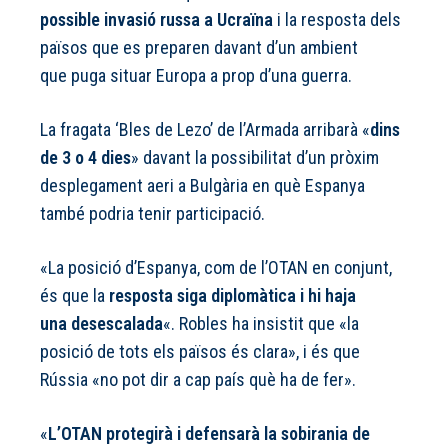
possible invasió russa a Ucraïna
i la resposta dels
països que es preparen davant d’un ambient
que puga situar Europa a prop d’una guerra.
La fragata ‘Bles de Lezo’ de l’Armada arribarà «
dins
de 3 o 4 dies
» davant la possibilitat d’un pròxim
desplegament aeri a Bulgària en què Espanya
també podria tenir participació.
«La posició d’Espanya, com de l’OTAN en conjunt,
és que la
resposta siga diplomàtica i hi haja
una desescalada
«. Robles ha insistit que «la
posició de tots els països és clara», i és que
Rússia «no pot dir a cap país què ha de fer».
«
L’OTAN protegirà i defensarà la sobirania de