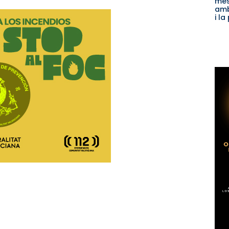
més
amb
i la