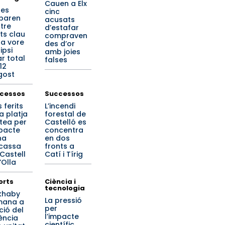
Cauen a Elx
 es
cinc
paren
acusats
tre
d’estafar
ts clau
compraven
 a vore
des d’or
lipsi
amb joies
ar total
falses
12
gost
cessos
Successos
 ferits
L’incendi
a platja
forestal de
ltea per
Castelló es
mpacte
concentra
na
en dos
cassa
fronts a
 Castell
Catí i Tírig
’Olla
orts
Ciència i
tecnologia
khaby
La pressió
mana a
per
ició del
l’impacte
ència
científic