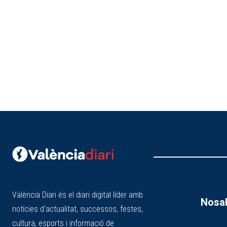
València Diari és el diari digital líder amb
Nosal
notícies d'actualitat, successos, festes,
cultura, esports i informació de