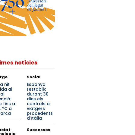
times notícies
tge
Social
a nit
Espanya
ida al
restablix
ral
durant 30
encià
dies els
 fins a
controls a
4 ºC a
viatgers
arca
procedents
d’Itàlia
cia i
Successos
nologia