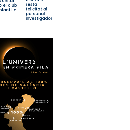
 unitat
resta
 el club
felicitat al
 plantilla
personal
investigador