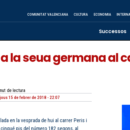
COMUNITAT VALENCIANA
CULTURA
ECONOMIA
INTERN
Successos
 la seua germana al car
nut
de lectura
jous 15 de febrer de 2018 - 22:07
ada en la vesprada de hui al carrer Peris i
n cinqué pis del número 182 segons, al