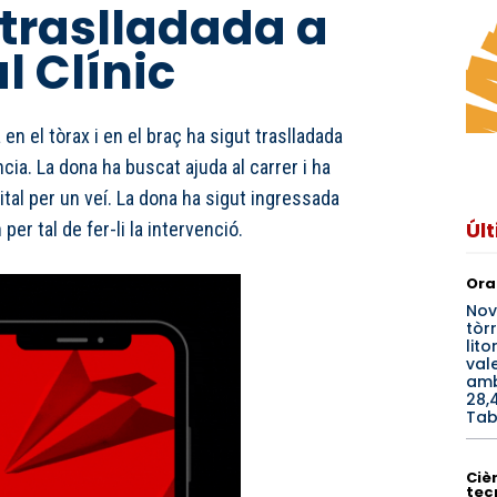
 traslladada a
l Clínic
 en el tòrax i en el braç ha sigut traslladada
ncia. La dona ha buscat ajuda al carrer i ha
ital per un veí. La dona ha sigut ingressada
Úl
per tal de fer-li la intervenció.
Ora
Nov
tòrr
lito
val
amb
28,
Tab
Cièn
tec