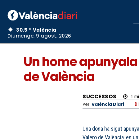
30.5
València
C
Diumenge, 9 agost, 2026
Un home apunyala a
de València
SUCCESSOS
1
mi
Per
València Diari
Di
Una dona ha sigut apunyal
Valero de València, en u