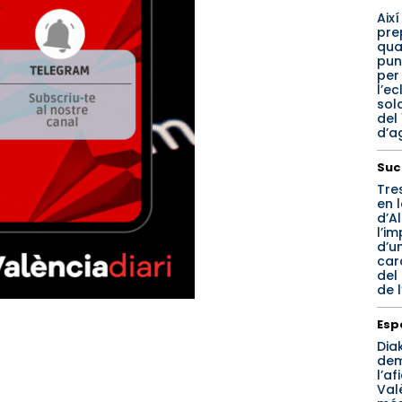
Així
pre
qua
pun
per
l’ec
sol
del 
d’a
Suc
Tres
en l
d’A
l’i
d’u
car
del
de l
Esp
Dia
de
l’af
Val