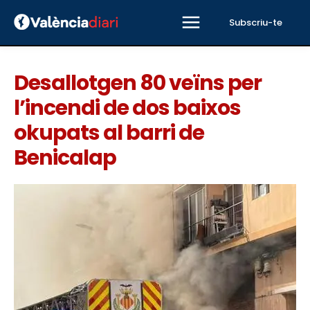
Subscriu-te
Desallotgen 80 veïns per
l’incendi de dos baixos
okupats al barri de
Benicalap