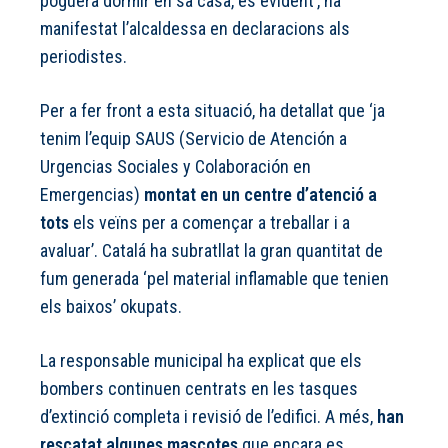
poguera dormir en sa casa, és evident’, ha
manifestat l’alcaldessa en declaracions als
periodistes.
Per a fer front a esta situació, ha detallat que ‘ja
tenim l’equip SAUS (Servicio de Atención a
Urgencias Sociales y Colaboración en
Emergencias)
montat en un centre d’atenció a
tots
els veïns per a començar a treballar i a
avaluar’. Catalá ha subratllat la gran quantitat de
fum generada ‘pel material inflamable que tenien
els baixos’ okupats.
La responsable municipal ha explicat que els
bombers continuen centrats en les tasques
d’extinció completa i revisió de l’edifici. A més,
han
rescatat algunes mascotes
que encara es