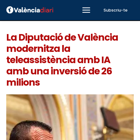
Subscriu-te
La Diputació de València
modernitza la
teleassistència amb IA
amb una inversió de 26
milions