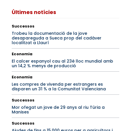
Últimes notícies
Successos
Trobeu la documentació de la jove
desapareguda a Sueca prop del cadàver
localitzat a Llaurí
Economia
El calcer espanyol cau al 23é lloc mundial amb
un 14,2 % menys de producció
Economia
Les compres de vivenda per estrangers es
disparen un 31 % a la Comunitat Valenciana
Successos
Mor ofegat un jove de 29 anys al riu Túria a
Manises
Successos
Ajudes de fins a 15.000 euros per a agricultors i