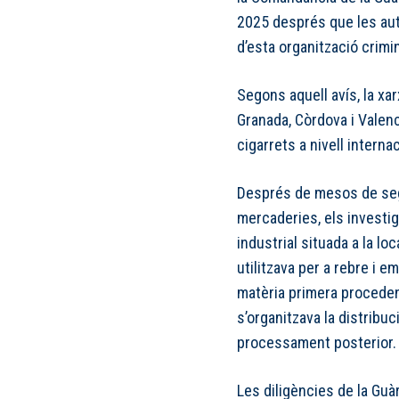
2025 després que les auto
d’esta organització crimin
Segons aquell avís, la xa
Granada, Còrdova i Valenc
cigarrets a nivell internac
Després de mesos de seg
mercaderies, els investi
industrial situada a la lo
utilitzava per a rebre i 
matèria primera proceden
s’organitzava la distribuc
processament posterior.
Les diligències de la Guà