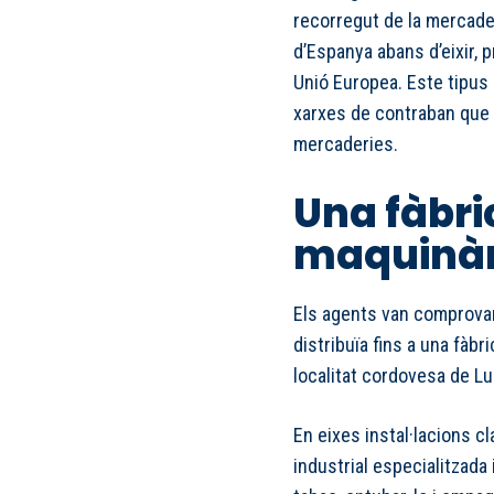
recorregut de la mercade
d’Espanya abans d’eixir, 
Unió Europea. Este tipus
xarxes de contraban que b
mercaderies.
Una fàbri
maquinàri
Els agents van comprovar
distribuïa fins a una fàbri
localitat cordovesa de L
En eixes instal·lacions c
industrial especialitzada