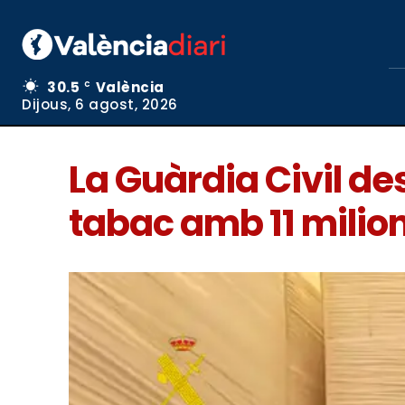
30.5
València
C
Dijous, 6 agost, 2026
La Guàrdia Civil d
tabac amb 11 milion