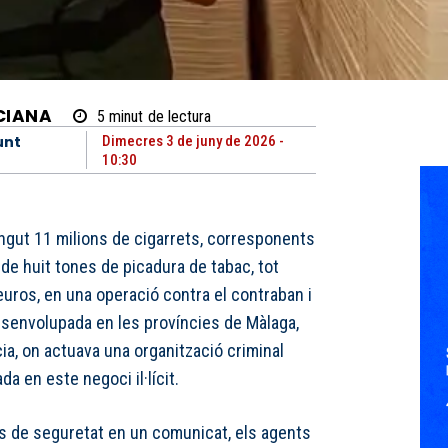
CIANA
5
minut
de lectura
unt
Dimecres 3 de juny de 2026 -
10:30
vingut 11 milions de cigarrets, corresponents
de huit tones de picadura de tabac, tot
’euros, en una operació contra el contraban i
desenvolupada en les províncies de Màlaga,
ia, on actuava una organització criminal
da en este negoci il·lícit.
s de seguretat en un comunicat, els agents