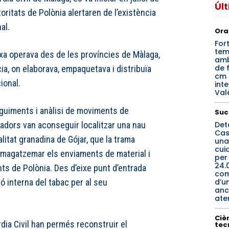
Úl
ritats de Polònia alertaren de l’existència
al.
Ora
For
tem
rxa operava des de les províncies de Màlaga,
amb
de f
ia, on elaborava, empaquetava i distribuïa
cm 
ional.
inte
Val
uiments i anàlisi de moviments de
Suc
Det
gadors van aconseguir localitzar una nau
Cas
calitat granadina de Gójar, que la trama
una
cui
emmagatzemar els enviaments de material i
per
24.
ts de Polònia. Des d’eixe punt d’entrada
co
d’u
ió interna del tabac per al seu
anc
ate
Cièn
rdia Civil han permés reconstruir el
tec