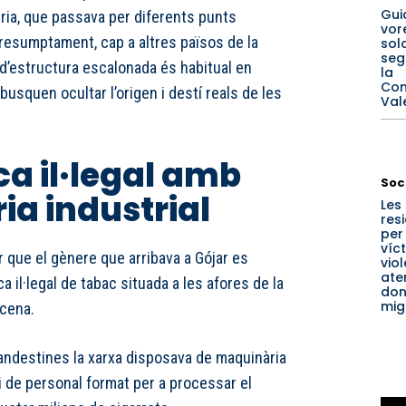
Gui
ria, que passava per diferents punts
vore
presumptament, cap a altres països de la
sol
seg
 d’estructura escalonada és habitual en
la
Com
usquen ocultar l’origen i destí reals de les
Val
ca il·legal amb
Soc
a industrial
Les
res
per
víc
 que el gènere que arribava a Gójar es
vio
ate
ca il·legal de tabac situada a les afores de la
don
mig
ucena.
landestines la xarxa disposava de maquinària
 i de personal format per a processar el