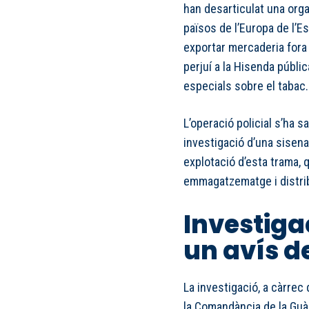
han desarticulat una org
països de l’Europa de l’E
exportar mercaderia fora
perjuí a la Hisenda públi
especials sobre el tabac.
L’operació policial s’ha s
investigació d’una sisena,
explotació d’esta trama, 
emmagatzematge i distribu
Investiga
un avís d
La investigació, a càrrec 
la Comandància de la Guàrd