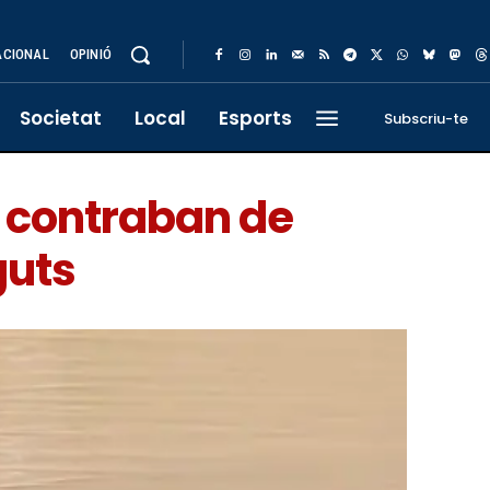
ACIONAL
OPINIÓ
Societat
Local
Esports
Subscriu-te
e contraban de
guts