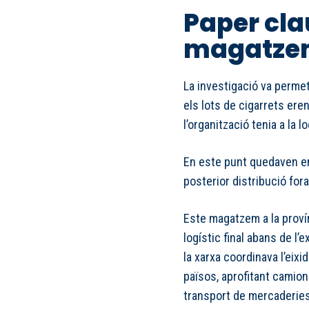
Paper cla
magatzem
La investigació va perme
els lots de cigarrets ere
l’organització tenia a la 
En este punt quedaven e
posterior distribució for
Este magatzem a la proví
logístic final abans de l’e
la xarxa coordinava l’eixi
països, aprofitant camion
transport de mercaderies