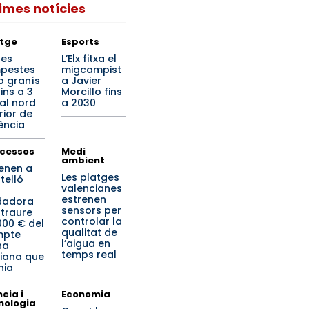
times notícies
tge
Esports
tes
L’Elx fitxa el
pestes
migcampist
 granís
a Javier
ins a 3
Morcillo fins
al nord
a 2030
rior de
ència
cessos
Medi
ambient
enen a
Les platges
telló
valencianes
estrenen
dadora
sensors per
 traure
controlar la
000 € del
qualitat de
mpte
l’aigua en
na
temps real
iana que
nia
cia i
Economia
nologia