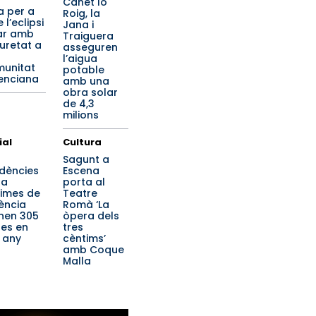
Canet lo
a per a
Roig, la
 l’eclipsi
Jana i
ar amb
Traiguera
uretat a
asseguren
l’aigua
unitat
potable
enciana
amb una
obra solar
de 4,3
milions
ial
Cultura
Sagunt a
idències
Escena
 a
porta al
times de
Teatre
lència
Romà ‘La
nen 305
òpera dels
es en
tres
 any
cèntims’
amb Coque
Malla