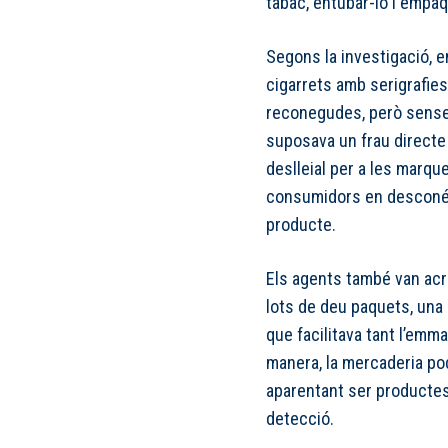
tabac, entubar-lo i empaq
Segons la investigació, e
cigarrets amb serigrafies
reconegudes, però sense
suposava un frau directe
deslleial per a les marque
consumidors en desconéixe
producte.
Els agents també van acr
lots de deu paquets, una 
que facilitava tant l’emm
manera, la mercaderia pod
aparentant ser productes 
detecció.