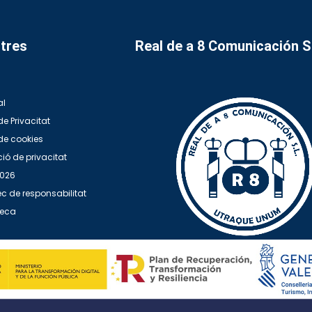
tres
Real de a 8 Comunicación 
al
de Privacitat
 de cookies
ió de privacitat
2026
c de responsabilitat
teca