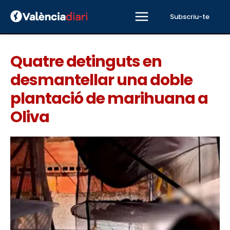
Subscriu-te
Quatre detinguts en
desmantellar una doble
plantació de marihuana a
Oliva