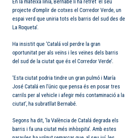
En la mateixa línia, Bernabé li ha retret ‘el seu
projecte d’omplir de cotxes el Corredor Verde, un
espai verd que uniria tots els barris del sud des de
La Roqueta’.
Ha insistit que ‘Catalá vol perdre la gran
oportunitat per als veïns i les veïnes dels barris
del sud de la ciutat que és el Corredor Verde’.
‘Esta ciutat podria tindre un gran pulmó i María
José Catalá en l’únic que pensa és en posar tres
carrils per al vehicle i afegir més contaminació a la
ciutat’, ha subratllat Bernabé.
Segons ha dit, ‘la València de Catalá degrada els
barris i fa una ciutat més inhòspita’. Amb estes
paraules ha volgut remarcar que, al seu juí, les