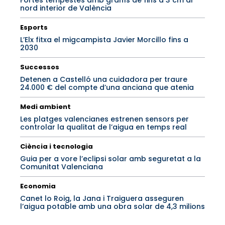
Fortes tempestes amb granís de fins a 3 cm al
nord interior de València
Esports
L’Elx fitxa el migcampista Javier Morcillo fins a
2030
Successos
Detenen a Castelló una cuidadora per traure
24.000 € del compte d’una anciana que atenia
Medi ambient
Les platges valencianes estrenen sensors per
controlar la qualitat de l’aigua en temps real
Ciència i tecnologia
Guia per a vore l’eclipsi solar amb seguretat a la
Comunitat Valenciana
Economia
Canet lo Roig, la Jana i Traiguera asseguren
l’aigua potable amb una obra solar de 4,3 milions