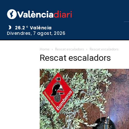
26.2
València
C
Divendres, 7 agost, 2026
Home
Rescat escaladors
Rescat escaladors
Rescat escaladors