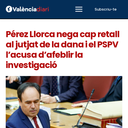
Subscriu-te
Pérez Llorca nega cap retall
al jutjat de la dana i el PSPV
l’acusa d’afeblir la
investigació