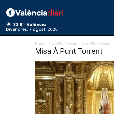
32.9
València
C
Divendres, 7 agost, 2026
Home
Misa À Punt Torrent
Misa À Punt Torrent
Misa À Punt Torrent