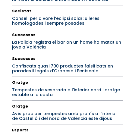
Societat
Consell per a vore l’eclipsi solar: ulleres
homologades i sempre posades
Successos
La Policia registra el bar on un home ha matat un
jove a València
Successos
Confiscats quasi 700 productes falsificats en
parades il·legals d’Oropesa i Peníscola
Oratge
Tempestes de vesprada a l’interior nord i oratge
estable a la costa
Oratge
Avís groc per tempestes amb granís a l’interior
de Castelló i del nord de València este dijous
Esports