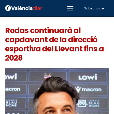
Subscriu-te
Rodas continuarà al
capdavant de la direcció
esportiva del Llevant fins a
2028