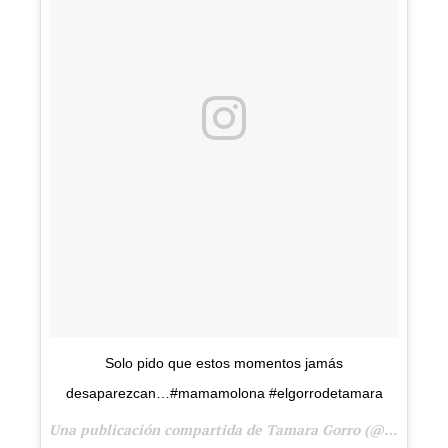
Solo pido que estos momentos jamás
desaparezcan…#mamamolona #elgorrodetamara
Una publicación compartida de Tamara Gorro (@tamara_gorro) el