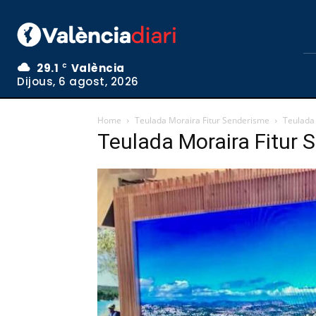
29.1
València
C
Dijous, 6 agost, 2026
Home
Teulada Moraira Fitur Senderisme
Teulada
Teulada Moraira Fitur 