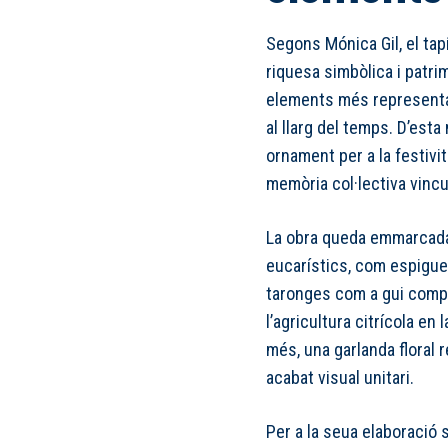
Segons Mónica Gil, el tap
riquesa simbòlica i patri
elements més representa
al llarg del temps. D’est
ornament per a la festivi
memòria col·lectiva vincu
La obra queda emmarcada
eucarístics, com espigues
taronges com a gui complit
l’agricultura citrícola en 
més, una garlanda floral r
acabat visual unitari.
Per a la seua elaboració 