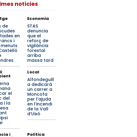
times notícies
tge
Economia
s de
STAS
scudes
denuncia
tades en
que el
rancs i
reforç de
s menuts
vigilància
Castelló
forestal
e
arriba
endres
massa tard
i
Local
ient
Alfondeguill
erna
a dedicarà
mana
un carrer a
car el
Moncofa
c del
per l’ajuda
a i la
en l’incendi
lesa
de la Vall
ant
d’Uixó
lipsi
ar
cia i
Política