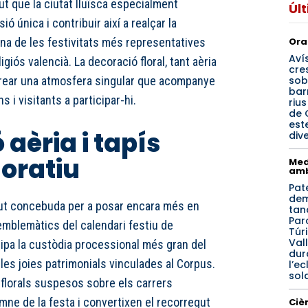
ut que la ciutat lluïsca especialment
Úl
ó única i contribuir així a realçar la
Ora
’una de les festivitats més representatives
Aví
ligiós valencià. La decoració floral, tant aèria
cre
sob
rear una atmosfera singular que acompanye
bar
s i visitants a participar-hi.
riu
de 
est
aèria i tapís
div
ratiu
Med
amb
Pat
de
gut concebuda per a posar encara més en
tan
Par
emblemàtics del calendari festiu de
Túri
Val
icipa la custòdia processional més gran del
dur
es joies patrimonials vinculades al Corpus.
l’ec
sol
 florals suspesos sobre els carrers
mne de la festa i convertixen el recorregut
Cièn