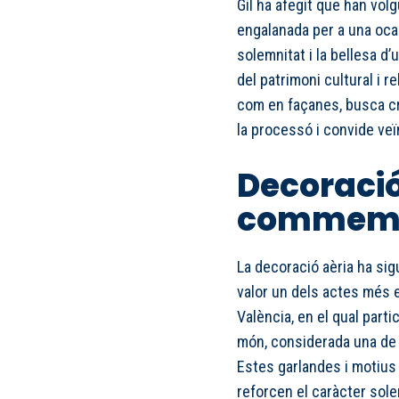
Gil ha afegit que han volg
engalanada per a una ocasi
solemnitat i la bellesa d
del patrimoni cultural i re
com en façanes, busca c
la processó i convide veïn
Decoració 
commemo
La decoració aèria ha si
valor un dels actes més 
València, en el qual part
món, considerada una de l
Estes garlandes i motius
reforcen el caràcter sole