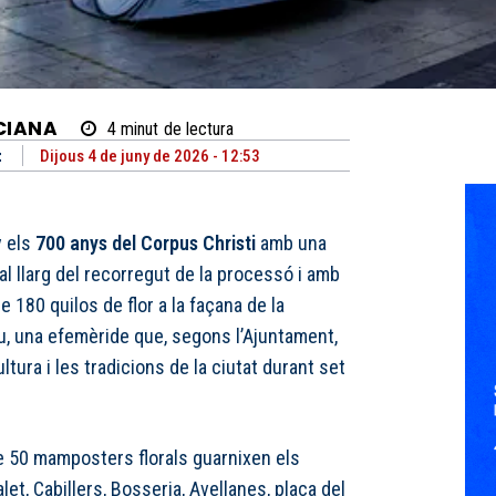
CIANA
4
minut
de lectura
t
Dijous 4 de juny de 2026 - 12:53
y els
700 anys del Corpus Christi
amb una
al llarg del recorregut de la processó i amb
180 quilos de flor a la façana de la
u, una efemèride que, segons l’Ajuntament,
ultura i les tradicions de la ciutat durant set
de 50 mamposters florals guarnixen els
let, Cabillers, Bosseria, Avellanes, plaça del