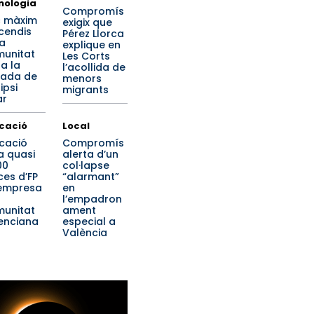
nologia
Compromís
c màxim
exigix que
ncendis
Pérez Llorca
la
explique en
unitat
Les Corts
 a la
l’acollida de
nada de
menors
lipsi
migrants
ar
cació
Local
cació
Compromís
a quasi
alerta d’un
00
col·lapse
ces d’FP
“alarmant”
empresa
en
l’empadron
unitat
ament
enciana
especial a
València