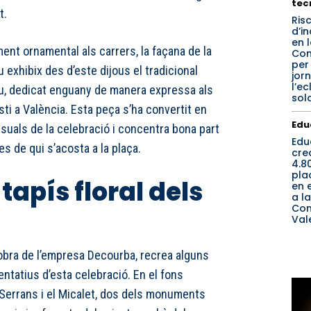
tec
t.
Ris
d’i
en 
nt ornamental als carrers, la façana de la
Com
per
 exhibix des d’este dijous el tradicional
jor
l’ec
u, dedicat enguany de manera expressa als
sol
ti a València. Esta peça s’ha convertit en
Edu
isuals de la celebració i concentra bona part
Edu
es de qui s’acosta a la plaça.
cre
4.8
pla
tapís floral dels
en 
a la
Com
Val
 obra de l’empresa Decourba, recrea alguns
ntatius d’esta celebració. En el fons
Serrans i el Micalet, dos dels monuments