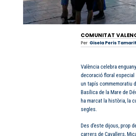
COMUNITAT VALEN
Per
Gisela Peris Tamari
València celebra enguan
decoració floral especial 
un tapís commemoratiu de 
Basílica de la Mare de Dé
ha marcat la història, la c
segles.
Des d’este dijous, prop 
carrers de Cavallers, Mica