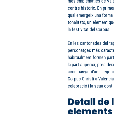
més emblemàtics de Valèn
centre històric. En prime
qual emergeix una forma 
tonalitats, un element que
la festivitat del Corpus.
En les cantonades del tap
personatges més caracterí
habitualment formen part 
la part superior, presidei
acompanyat d’una llegen
Corpus Christi a València,
celebració i la seua conti
Detall de l
elements