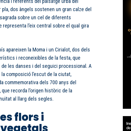
cia i referents del paisatge urbà del
r pla, dos àngels sostenen un gran calze del
sagrada sobre un cel de diferents
 representa l’eix central sobre el qual gira
ís apareixen la Moma i un Cirialot, dos dels
stics i reconeixibles de la festa, que
de les danses i del seguici processional. A
x la composició l’escut de la ciutat,
da commemorativa dels 700 anys del
 que recorda l’origen històric de la
nuïtat al llarg dels segles.
es flors i
 vegetals