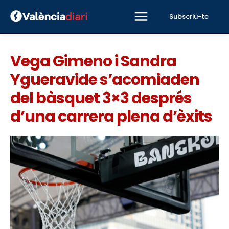
Subscriu-te
Vega Gimeno i Sandra
Ygueravide s’acomiaden
del bàsquet 3×3 després
d’una carrera plena d’èxits