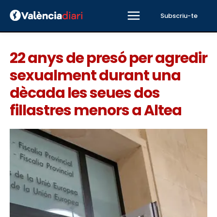
Subscriu-te
22 anys de presó per agredir
sexualment durant una
dècada les seues dos
fillastres menors a Altea