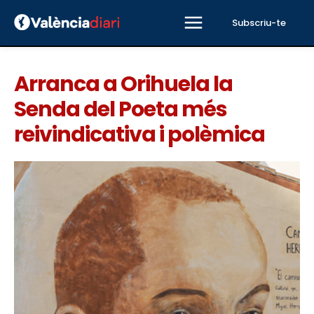
Subscriu-te
Arranca a Orihuela la
Senda del Poeta més
reivindicativa i polèmica