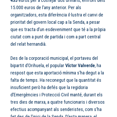
435
euros per a costejar dos urinaris, enfront dels
15.000 euros de l’any anterior. Per als
organitzadors, esta diferència il·lustra el canvi de
prioritat del govern local cap a la Senda, a pesar
que es tracta d’un esdeveniment que té a la pròpia
ciutat com a punt de partida i com a part central
del relat hernandià.
Des de la corporació municipal, el portaveu del
bipartit d’Orihuela, el popular
Víctor Valverde
, ha
respost que esta aportació mínima s’ha degut a la
falta de temps. Ha reconegut que la quantitat és
insuficient però ha defés que la regidoria
d’Emergències i Protecció Civil manté, durant els
tres dies de marxa, a quatre funcionaris i diversos
efectius acompanyant als senderistes, com s’ha
fet des de l’inici de la Senda. D’esta manera, el