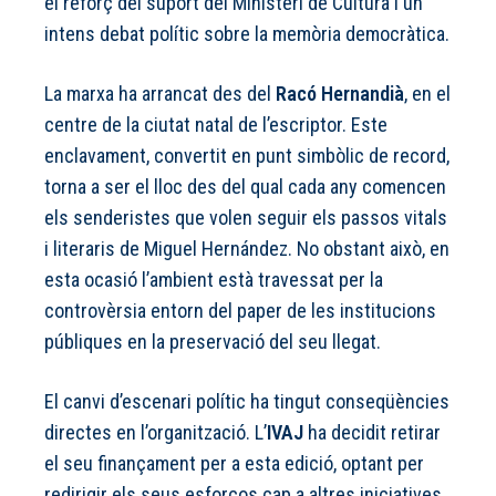
el reforç del suport del Ministeri de Cultura i un
intens debat polític sobre la memòria democràtica.
La marxa ha arrancat des del
Racó Hernandià
, en el
centre de la ciutat natal de l’escriptor. Este
enclavament, convertit en punt simbòlic de record,
torna a ser el lloc des del qual cada any comencen
els senderistes que volen seguir els passos vitals
i literaris de Miguel Hernández. No obstant això, en
esta ocasió l’ambient està travessat per la
controvèrsia entorn del paper de les institucions
públiques en la preservació del seu llegat.
El canvi d’escenari polític ha tingut conseqüències
directes en l’organització. L’
IVAJ
ha decidit retirar
el seu finançament per a esta edició, optant per
redirigir els seus esforços cap a altres iniciatives