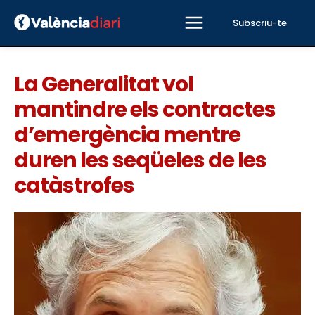
Subscriu-te
La Generalitat vol
mantindre els contractes
d’emergència mentre
duren les seqüeles de les
catàstrofes