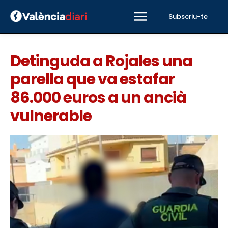
Subscriu-te
Detinguda a Rojales una
parella que va estafar
86.000 euros a un ancià
vulnerable