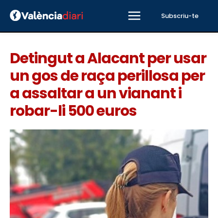
Subscriu-te
Detingut a Alacant per usar
un gos de raça perillosa per
a assaltar a un vianant i
robar-li 500 euros