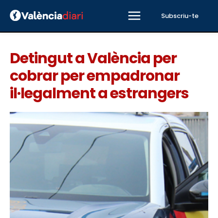
Subscriu-te
Detingut a València per
cobrar per empadronar
il·legalment a estrangers