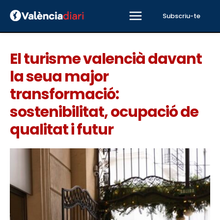
Subscriu-te
El turisme valencià davant
la seua major
transformació:
sostenibilitat, ocupació de
qualitat i futur