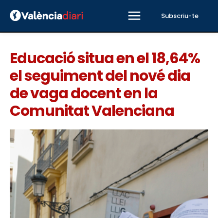
Subscriu-te
Educació situa en el 18,64%
el seguiment del nové dia
de vaga docent en la
Comunitat Valenciana