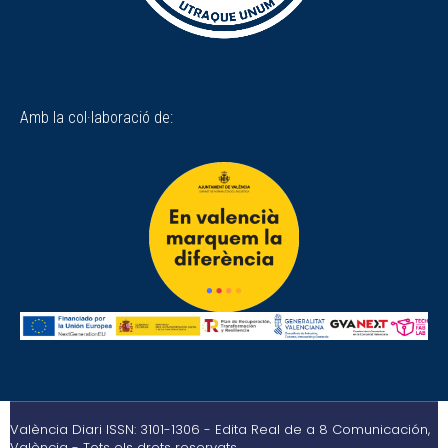
Amb la col·laboració de:
València Diari ISSN: 3101-1306 - Edita Real de a 8 Comunicación,
València - Tots els drets reservats