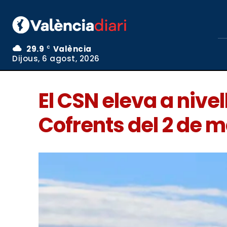
29.9
València
C
Dijous, 6 agost, 2026
El CSN eleva a nivel
Cofrents del 2 de 