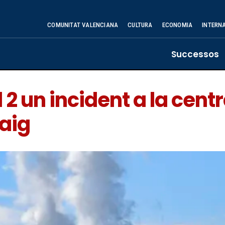
COMUNITAT VALENCIANA
CULTURA
ECONOMIA
INTERN
Successos
l 2 un incident a la cent
maig