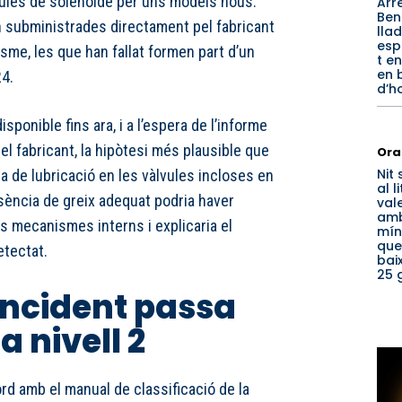
lvules de solenoide per uns models nous.
Arr
Ben
 subministrades directament pel fabricant
lla
esp
isme, les que han fallat formen part d’un
t en
en 
24.
d’h
isponible fins ara, i a l’espera de l’informe
 el fabricant, la hipòtesi més plausible que
Ora
Nit
a de lubricació en les vàlvules incloses en
al l
sència de greix adequat podria haver
val
am
ls mecanismes interns i explicaria el
mín
que
etectat.
bai
25 
’incident passa
 a nivell 2
rd amb el manual de classificació de la