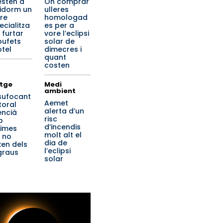
esten a
On comprar
idorm un
ulleres
dre
homologad
ecialitza
es per a
 furtar
vore l’eclipsi
bufets
solar de
otel
dimecres i
quant
costen
tge
Medi
ambient
 sufocant
Aemet
itoral
alerta d’un
encià
risc
b
d’incendis
imes
molt alt el
 no
dia de
xen dels
l’eclipsi
graus
solar