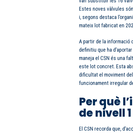
van substituir les 16 và
Estes noves vàlvules són
i, segons destaca l’organ
mateix lot fabricat en 20
A partir de la informació d
definitiu que ha d’aportar
maneja el CSN és una falt
este lot concret. Esta ab
dificultat el moviment de
funcionament irregular d
Per què l
de nivell 1
El CSN recorda que, d’aco