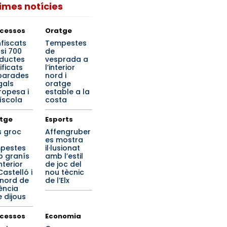
times notícies
cessos
Oratge
fiscats
Tempestes
si 700
de
ductes
vesprada a
ificats
l’interior
parades
nord i
egals
oratge
ropesa i
estable a la
íscola
costa
tge
Esports
s groc
Affengruber
es mostra
pestes
il·lusionat
 granís
amb l’estil
interior
de joc del
Castelló i
nou tècnic
 nord de
de l’Elx
ència
e dijous
cessos
Economia