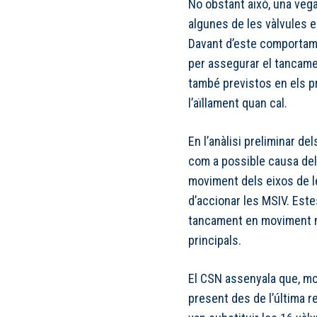
No obstant això, una veg
algunes de les vàlvules e
Davant d’este comportame
per assegurar el tancame
també previstos en els pr
l’aïllament quan cal.
En l’anàlisi preliminar dels
com a possible causa del 
moviment dels eixos de l
d’accionar les MSIV. Est
tancament en moviment m
principals.
El CSN assenyala que, mo
present des de l’última 