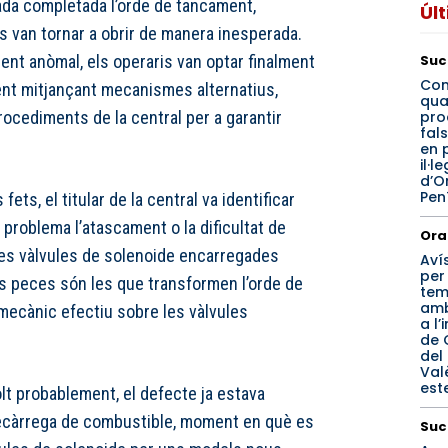
ada completada l’orde de tancament,
Úl
s van tornar a obrir de manera inesperada.
Suc
nt anòmal, els operaris van optar finalment
Con
nt mitjançant mecanismes alternatius,
qua
pro
ocediments de la central per a garantir
fals
en 
il·l
d’O
Pen
 fets, el titular de la central va identificar
problema l’atascament o la dificultat de
Ora
es vàlvules de solenoide encarregades
Aví
per
es peces són les que transformen l’orde de
tem
amb
ecànic efectiu sobre les vàlvules
a l’
de 
del
Val
est
lt probablement, el defecte ja estava
recàrrega de combustible, moment en què es
Suc