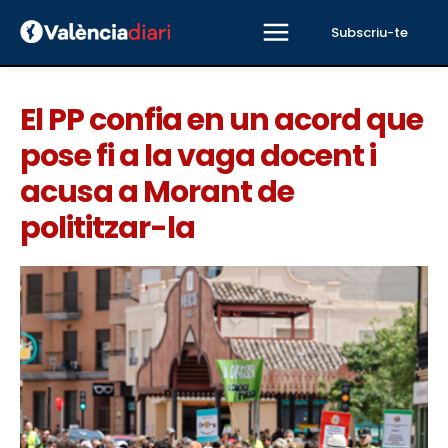
Subscriu-te
El PP confia en un acord que
pose fi a la vaga docent i
acusa a Morant de
polititzar-la