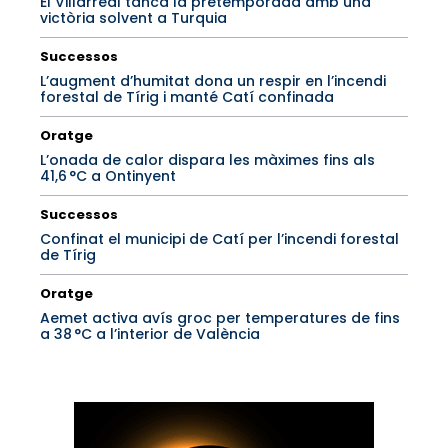
El Villarreal tanca la pretemporada amb una
victòria solvent a Turquia
Successos
L’augment d’humitat dona un respir en l’incendi
forestal de Tírig i manté Catí confinada
Oratge
L’onada de calor dispara les màximes fins als
41,6 °C a Ontinyent
Successos
Confinat el municipi de Catí per l’incendi forestal
de Tírig
Oratge
Aemet activa avís groc per temperatures de fins
a 38 °C a l’interior de València