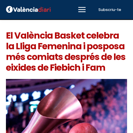
Subscriu-te
El València Basket celebra
la Lliga Femenina i posposa
més comiats després de les
eixides de Fiebich i Fam