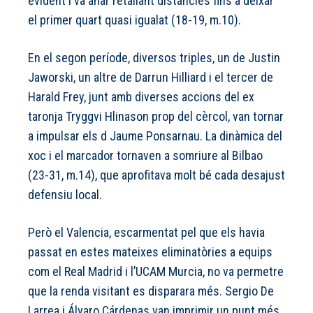
evident i va anar retallant distàncies fins a deixar
el primer quart quasi igualat (18-19, m.10).
En el segon període, diversos triples, un de Justin
Jaworski, un altre de Darrun Hilliard i el tercer de
Harald Frey, junt amb diverses accions del ex
taronja Tryggvi Hlinason prop del cèrcol, van tornar
a impulsar els d Jaume Ponsarnau. La dinàmica del
xoc i el marcador tornaven a somriure al Bilbao
(23-31, m.14), que aprofitava molt bé cada desajust
defensiu local.
Però el Valencia, escarmentat pel que els havia
passat en estes mateixes eliminatòries a equips
com el Real Madrid i l’UCAM Murcia, no va permetre
que la renda visitant es disparara més. Sergio De
Larrea i Álvaro Cárdenas van imprimir un punt més