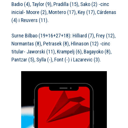
Badio (4), Taylor (9), Pradilla (15), Sako (2) -cinc
inicial- Moore (2), Montero (17), Key (17), Cárdenas
(4) i Reuvers (11).
Surne Bilbao (19+16+27+18): Hilliard (7), Frey (12),
Normantas (8), Petrasek (8), Hlinason (12) -cinc
titular- Jaworski (11), Krampelj (6), Bagayoko (8),
Pantzar (5), Sylla (-), Font (-) i Lazarevic (3).