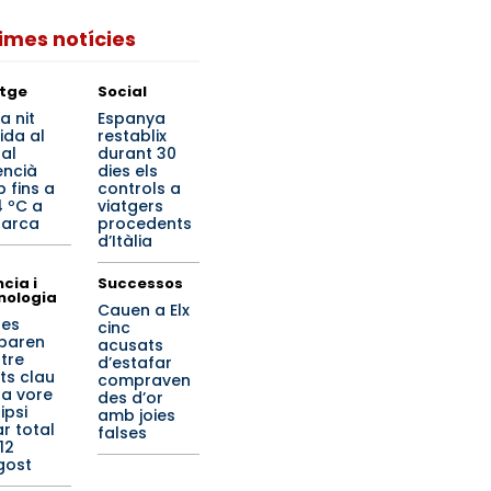
times notícies
tge
Social
a nit
Espanya
ida al
restablix
ral
durant 30
encià
dies els
 fins a
controls a
4 ºC a
viatgers
arca
procedents
d’Itàlia
cia i
Successos
nologia
Cauen a Elx
 es
cinc
paren
acusats
tre
d’estafar
ts clau
compraven
 a vore
des d’or
lipsi
amb joies
ar total
falses
12
gost