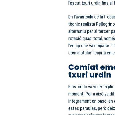
l’escut txuri urdin fins al f
En l’avantsala de la troba
tècnic realista Pellegrin
alternatiu per al tercer 
rotació quasi total, nom
l’equip que va empatar a 
com a titular i capità en 
Comiat emo
txuri urdin
Elustondo va voler explic
moment. Per a això va dif
íntegrament en basc, en e
estes paraules, però deixa 