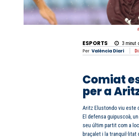
ESPORTS
3
minut
Per
València Diari
Di
Comiat es
per a Arit
Aritz Elustondo viu este
El defensa guipuscoà, un 
seu últim partit com a loc
braçalet i la tranquil·lit