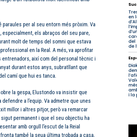
Suc
Tres
en l
d’A
é paraules per al seu entorn més pròxim. Va
l’i
d’u
i, especialment, els abraços del seu pare,
car
del
urant molt de temps del somni que estava
de l
 professional en la Real. A més, va aprofitar
Esp
s entrenadors, així com del personal tècnic i
Dia
anyat durant estos anys, subratllant que
de
l’af
 del camí que hui es tanca.
Val
més
amb
obre la gespa, Elustondo va insistir que
i la
a defendre a l’equip. Va admetre que unes
t millor i altres pitjor, però va remarcar
sigut permanent i que el seu objectiu ha
sentar amb orgull l’escut de la Reial
afronta també la seua última trobada a casa,