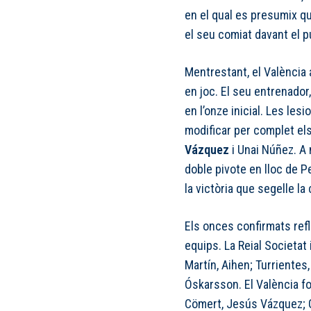
en el qual es presumix qu
el seu comiat davant el p
Mentrestant, el València
en joc. El seu entrenador
en l’onze inicial. Les les
modificar per complet el
Vázquez
i Unai Núñez. A 
doble pivote en lloc de P
la victòria que segelle la
Els onces confirmats ref
equips. La Reial Societat
Martín, Aihen; Turrientes
Óskarsson. El València fo
Cömert, Jesús Vázquez; Gu