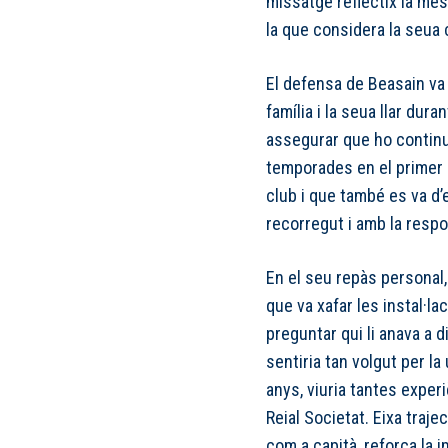
missatge reflectix la mes
la que considera la seua 
El defensa de Beasain va 
família i la seua llar dura
assegurar que ho continua
temporades en el primer e
club i que també es va d’
recorregut i amb la respo
En el seu repàs personal
que va xafar les instal·l
preguntar qui li anava a di
sentiria tan volgut per l
anys, viuria tantes exper
Reial Societat. Eixa traje
com a capità, reforça la i