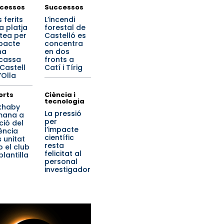
cessos
Successos
 ferits
L’incendi
a platja
forestal de
ltea per
Castelló es
mpacte
concentra
na
en dos
cassa
fronts a
 Castell
Catí i Tírig
’Olla
orts
Ciència i
tecnologia
khaby
La pressió
mana a
per
ició del
l’impacte
ència
científic
 unitat
resta
 el club
felicitat al
 plantilla
personal
investigador