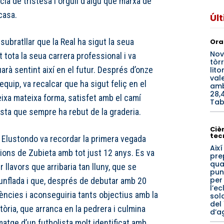
cla de tristesa i orgull d’algú que marxa de
casa.
Úl
subratllar que la Real ha sigut la seua
Ora
Nov
nt tota la seua carrera professional i va
tòrr
rà sentint així en el futur. Després d’onze
lito
val
quip, va recalcar que ha sigut feliç en el
amb
28,
eixa mateixa forma, satisfet amb el camí
Tab
sta que sempre ha rebut de la graderia.
Cièn
tec
, Elustondo va recordar la primera vegada
Així
acions de Zubieta amb tot just 12 anys. Es va
pre
qua
r llavors que arribaria tan lluny, que se
pun
per
a unflada i que, després de debutar amb 20
l’ec
iències i aconseguiria tants objectius amb la
sol
del 
ctòria, que arranca en la pedrera i culmina
d’a
matge d’un futbolista molt identificat amb