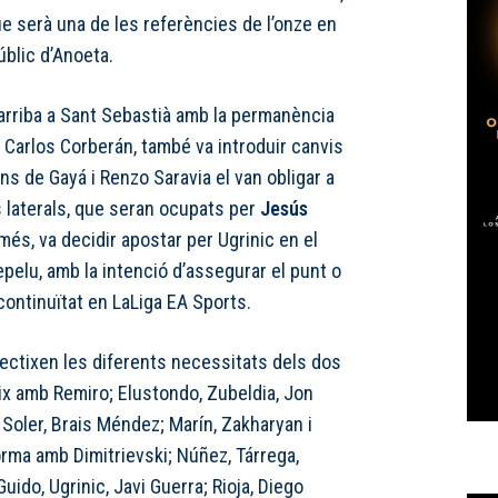
e serà una de les referències de l’onze en
úblic d’Anoeta.
 arriba a Sant Sebastià amb la permanència
, Carlos Corberán, també va introduir canvis
ions de Gayá i Renzo Saravia el van obligar a
s laterals, que seran ocupats per
Jesús
més, va decidir apostar per Ugrinic en el
epelu, amb la intenció d’assegurar el punt o
 continuïtat en LaLiga EA Sports.
lectixen les diferents necessitats dels dos
 ix amb Remiro; Elustondo, Zubeldia, Jon
, Soler, Brais Méndez; Marín, Zakharyan i
rma amb Dimitrievski; Núñez, Tárrega,
ido, Ugrinic, Javi Guerra; Rioja, Diego