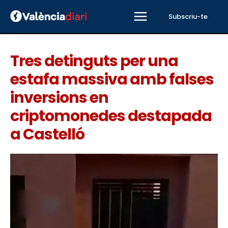
Subscriu-te
Tres detinguts per una
estafa massiva amb falses
inversions en
criptomonedes destapada
a Castelló