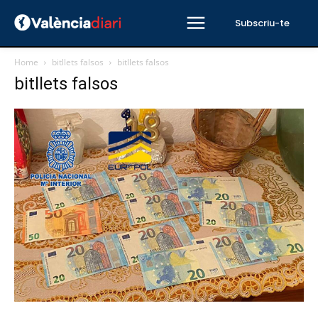
Subscriu-te
Home
bitllets falsos
bitllets falsos
bitllets falsos