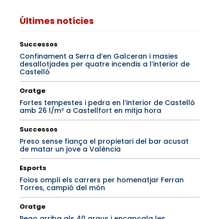
Últimes notícies
Successos
Confinament a Serra d’en Galceran i masies
desallotjades per quatre incendis a l’interior de
Castelló
Oratge
Fortes tempestes i pedra en l’interior de Castelló
amb 26 l/m² a Castellfort en mitja hora
Successos
Preso sense fiança el propietari del bar acusat
de matar un jove a València
Esports
Foios ompli els carrers per homenatjar Ferran
Torres, campió del món
Oratge
Pego arriba als 40 graus i encapçala les